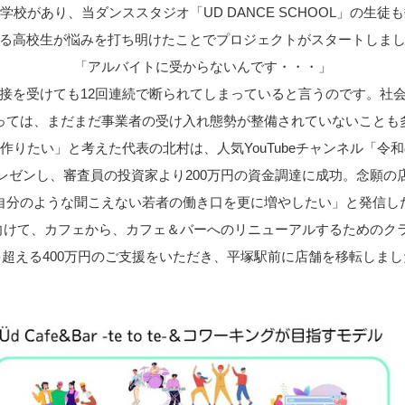
があり、当ダンススタジオ「UD DANCE SCHOOL」の生徒
る高校生が悩みを打ち明けたことでプロジェクトがスタートしま
「アルバイトに受からないんです・・・」
接を受けても12回連続で断られてしまっていると言うのです。社
っては、まだまだ事業者の受け入れ態勢が整備されていないことも
い」と考えた代表の北村は、人気YouTubeチャンネル「令和の虎」の
レゼンし、審査員の投資家より200万円の資金調達に成功。念願の
自分のような聞こえない若者の働き口を更に増やしたい」と発信し
に向けて、カフェから、カフェ＆バーへのリニューアルするための
を超える400万円のご支援をいただき、平塚駅前に店舗を移転しまし