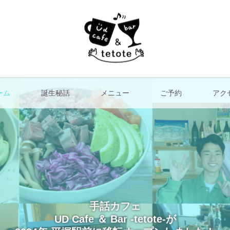
ーム
誕生秘話
メニュー
ご予約
アク
手話カフェ
UD Cafe ＆ Bar -tetote-が